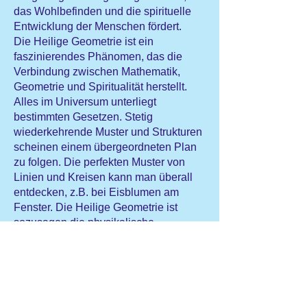
das Wohlbefinden und die spirituelle
Entwicklung der Menschen fördert.
Die Heilige Geometrie ist ein
faszinierendes Phänomen, das die
Verbindung zwischen Mathematik,
Geometrie und Spiritualität herstellt.
Alles im Universum unterliegt
bestimmten Gesetzen. Stetig
wiederkehrende Muster und Strukturen
scheinen einem übergeordneten Plan
zu folgen. Die perfekten Muster von
Linien und Kreisen kann man überall
entdecken, z.B. bei Eisblumen am
Fenster. Die Heilige Geometrie ist
sozusagen die physikalische
Grundlage aller Erscheinungsformen
im Universum. Man geht sogar davon
aus, das die Heilige Geometrie
Energiemuster in sich trägt, die sich auf
alles existierende in der Welt