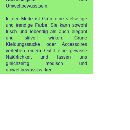
Umweltbewusstsein.
In der Mode ist Grün eine vielseitige
und trendige Farbe. Sie kann sowohl
frisch und lebendig als auch elegant
und stilvoll wirken. Grüne
Kleidungsstücke oder Accessoires
verleihen einem Outfit eine gewisse
Natürlichkeit und lassen uns
gleichzeitig modisch und
umweltbewusst wirken.
Grün ist eine Farbe, die sowohl
beruhigend als auch belebend sein
kann. Sie hat eine ausgleichende
Wirkung auf unsere Emotionen und hilft
uns, uns mit unserer inneren Mitte zu
verbinden. Grün erinnert uns daran,
dass wir uns Zeit nehmen sollten, um in
der Natur zu sein und uns mit ihrer